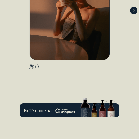
Ex Témpore на