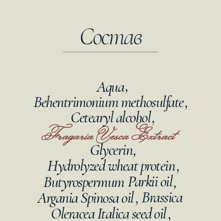
Состав
,
Aqua
Behentrimonium methosulfate
,
Cetearyl alcohol
,
Glycerin
,
Hydrolyzed wheat protein
,
Parkii oil
Butyrospermum
,
Brassica
Argania Spinosa oil
,
Oleracea Italica seed oil
,