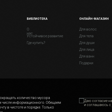
БИБЛИОТЕКА
ОНЛАЙН-МАГАЗИН
О
Для волос
нас
Устойчивое развитие
Для тела
Где купить?
Для души
Для лица
Для ванн
Подарки
окращать количество мусора
Даю согласие н
том числе информационного. Обещаем
и соглашаюсь с
чту в чистоте и порядке. Только