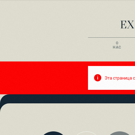
О
НАС
Эта страница с