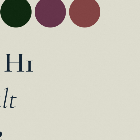
H1
lt
2