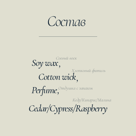
Состав
Соевый воск
Soy wax
,
Хлопковый фитиль
Cotton wick
,
Perfume
,
Отдушка с запахом
Кедр/Кипарис/Малина
Cedar/Cypress/Raspberry