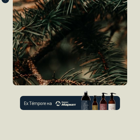
Ex Témpore на