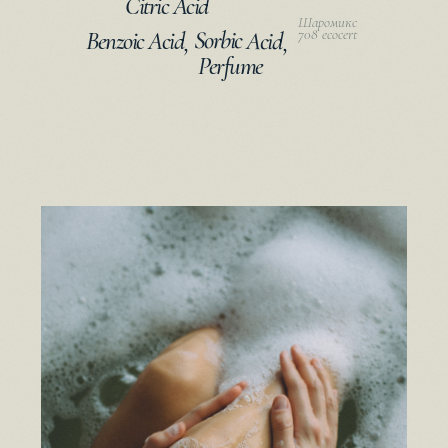
Citric Acid
Шаромикс
Sorbic Acid
708 ecocert
Benzoic Acid
,
,
Perfume