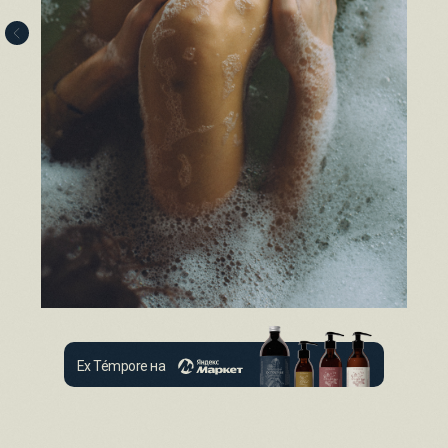
Ex Témpore на