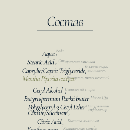
Состав
Вода
,
Aqua
,
Stearic Acid
Стеариновая кислота
Увлажняющий
Caprylic/Capric Triglyceride,
компонент
Mentha Piperita extract
Экстракт мяты перечной
,
Cetyl Alcohol
Цетиловый спирт
,
Butyrospermum Parkii butter
Масло Ши
Polyglyceryl-3 Cetyl Ether
Натуральный
эмульгатор
,
Olivate/Succinate
Citric Acid
Кислота лимонная
,
,
Xanthan gum
Ксантановая камедь