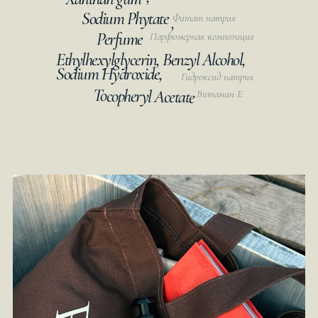
Sodium Phytate
Фитат натрия
,
Perfume
Парфюмерная композиция
Ethylhexylglycerin, Benzyl Alcohol,
Sodium Hydroxide,
Гидроксид натрия
Tocopheryl Acetate
Витамин Е